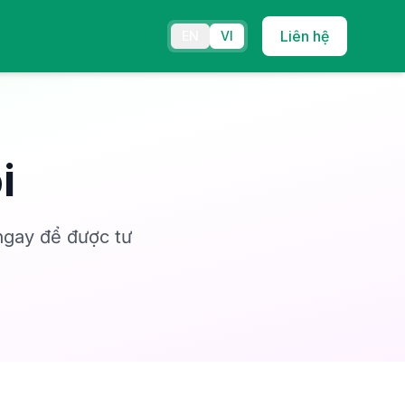
Liên hệ
EN
VI
i
ngay để được tư